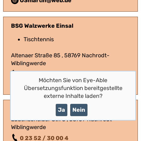
OSmartin@web.de
BSG Walzwerke Einsal
Tischtennis
Altenaer Straße 85 , 58769 Nachrodt-
Wiblingwerde
0 23 52 / 332 131
Möchten Sie von
Eye-Able
c.brandt@einsal.com; r.steckelberg@einsal.com
Übersetzungsfunktion
bereitgestellte
externe Inhalte laden?
Bürgerbusverein
Ja
Nein
Lüdenscheider Str. 3 , 58769 Nachrodt-
Wiblingwerde
0 23 52 / 30 00 4