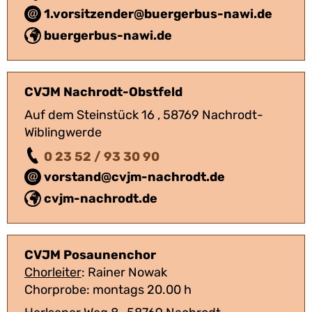
1.vorsitzender@buergerbus-nawi.de
buergerbus-nawi.de
CVJM Nachrodt-Obstfeld
Auf dem Steinstück 16 , 58769 Nachrodt-
Wiblingwerde
0 23 52 / 93 30 90
vorstand@cvjm-nachrodt.de
cvjm-nachrodt.de
CVJM Posaunenchor
Chorleiter
: Rainer Nowak
Chorprobe: montags 20.00 h