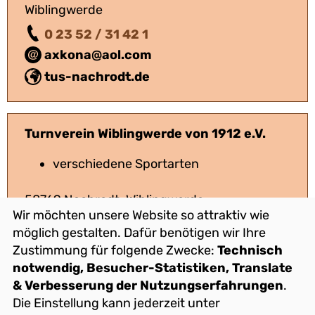
Wiblingwerde
0 23 52 / 31 42 1
axkona@aol.com
tus-nachrodt.de
Turnverein Wiblingwerde von 1912 e.V.
verschiedene Sportarten
58769 Nachrodt-Wiblingwerde
Wir möchten unsere Website so attraktiv wie
01 51 / 52 61 90 84
möglich gestalten. Dafür benötigen wir Ihre
jens.grote@pvautomotive.de
Zustimmung für folgende Zwecke:
Technisch
tv-wiblingwerde.de
notwendig, Besucher-Statistiken, Translate
& Verbesserung der Nutzungserfahrungen
.
Die Einstellung kann jederzeit unter