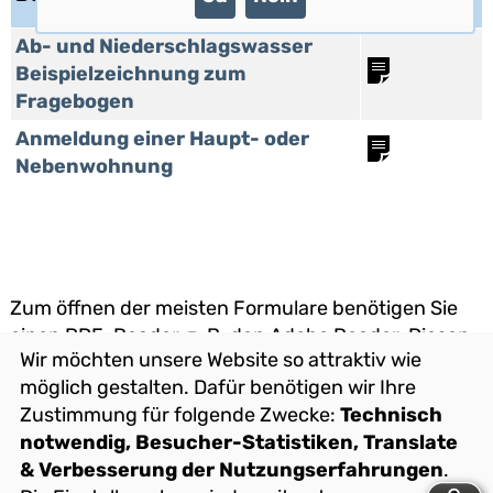
Typ
Ab- und Niederschlagswasser
Beispielzeichnung zum
Fragebogen
Anmeldung einer Haupt- oder
Nebenwohnung
Zum öffnen der meisten Formulare benötigen Sie
einen PDF-Reader, z. B. den Adobe Reader. Diesen
Wir möchten unsere Website so attraktiv wie
können Sie hier kostenlos downloaden!
möglich gestalten. Dafür benötigen wir Ihre
Zustimmung für folgende Zwecke:
Technisch
notwendig, Besucher-Statistiken, Translate
A
B
C
D
E
F
G
H
I
J
& Verbesserung der Nutzungserfahrungen
.