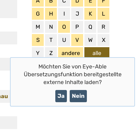
A
B
C
D
E
F
d
G
H
I
J
K
L
M
N
O
P
Q
R
S
T
U
V
W
X
Y
Z
andere
alle
Möchten Sie von
Eye-Able
Übersetzungsfunktion
bereitgestellte
externe Inhalte laden?
Ja
Nein
hau