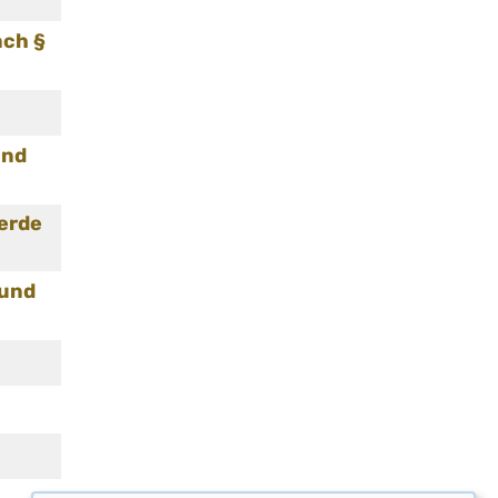
ach §
und
werde
 und