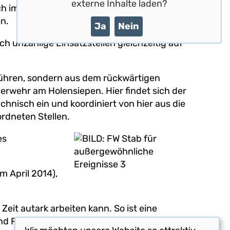
externe Inhalte laden?
uch immer wieder zu größeren Unglücken
n.
Ja
Nein
 unzählige Einsatzstellen gleichzeitig auf
u führen, sondern aus dem rückwärtigen
erwehr am Holensiepen. Hier findet sich der
chnisch ein und koordiniert von hier aus die
ordneten Stellen.
es
m April 2014),
eit autark arbeiten kann. So ist eine
nd Ruheliegen vorhanden.