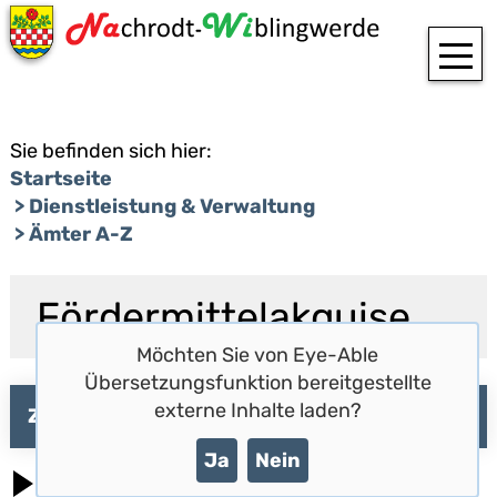
T
Sie befinden sich hier:
Startseite
Dienstleistung & Verwaltung
Ämter A-Z
Fördermittelakquise
Möchten Sie von
Eye-Able
Übersetzungsfunktion
bereitgestellte
externe Inhalte laden?
Zuständiger Fachbereich
Ja
Nein
Fachbereich 3