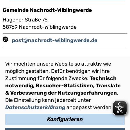
Gemeinde Nachrodt-Wiblingwerde
Hagener Straße 76
58769 Nachrodt-Wiblingwerde
post@nachrodt-wiblingwerde.de
Wir möchten unsere Website so attraktiv wie
möglich gestalten. Dafür benötigen wir Ihre
Ansprechperson:
Zustimmung für folgende Zwecke:
Technisch
notwendig, Besucher-Statistiken, Translate
Ursula Schöllnershans
& Verbesserung der Nutzungserfahrungen
.
0 23 52 / 93 83 - 36
Die Einstellung kann jederzeit unter
0 23 52 / 93 83 - 50
Datenschutzerklärung
angepasst werden.
E-Mail senden
Konfigurieren